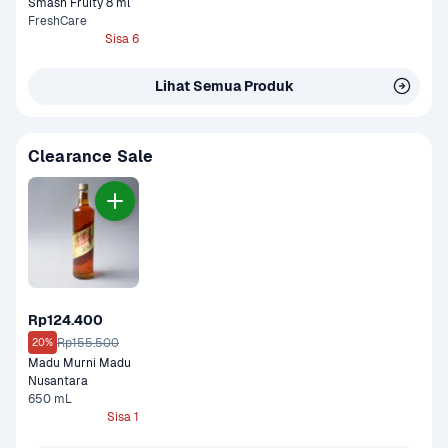
Smash Fruity 8 ml
FreshCare
Sisa 6
Lihat Semua Produk
Clearance Sale
Rp124.400
Rp155.500
20%
Madu Murni Madu 
Nusantara
650 mL
Sisa 1