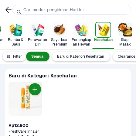
Cari produk pengiriman Hari Ini...
n 
Bumbu & 
Perawatan 
Sayurbox 
Perlengkap
Kesehatan
Siap 
Saus
Diri
Premium
an Hewan
Masak
Filter
Semua
Baru di Kategori Kesehatan
Clearance
Baru di Kategori Kesehatan
Rp12.900
FreshCare Inhaler 