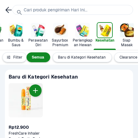
Cari produk pengiriman Hari Ini...
n 
Bumbu & 
Perawatan 
Sayurbox 
Perlengkap
Kesehatan
Siap 
Saus
Diri
Premium
an Hewan
Masak
Filter
Semua
Baru di Kategori Kesehatan
Clearance
Baru di Kategori Kesehatan
Rp12.900
FreshCare Inhaler 