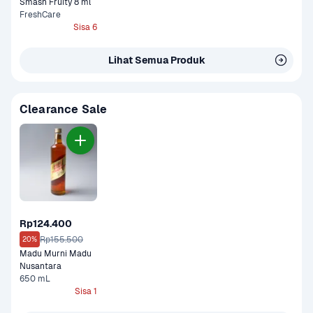
Smash Fruity 8 ml
FreshCare
Sisa 6
Lihat Semua Produk
Clearance Sale
Rp124.400
Rp155.500
20%
Madu Murni Madu 
Nusantara
650 mL
Sisa 1