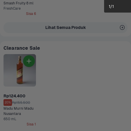
Smash Fruity 8 ml
1
/
1
FreshCare
Sisa 6
Lihat Semua Produk
Clearance Sale
Rp124.400
Rp155.500
20%
Madu Murni Madu 
Nusantara
650 mL
Sisa 1