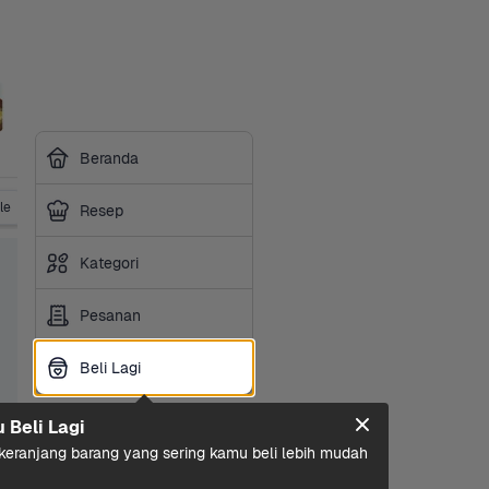
Beranda
le
Vitamin
Obat Tradisional
Suplemen
P3K & Obat
Resep
Kategori
Pesanan
Beli Lagi
Beli Lagi
u Beli Lagi
eranjang barang yang sering kamu beli lebih mudah 