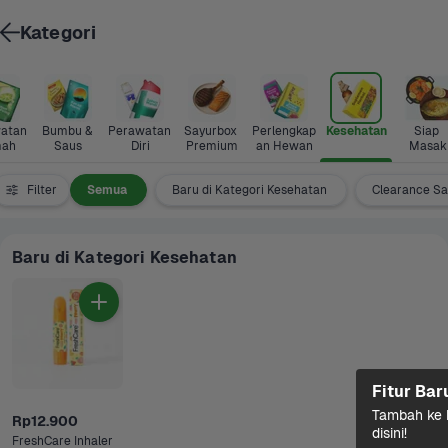
Kategori
atan 
Bumbu & 
Perawatan 
Sayurbox 
Perlengkap
Kesehatan
Siap 
ah
Saus
Diri
Premium
an Hewan
Masak
Filter
Semua
Baru di Kategori Kesehatan
Clearance Sa
Baru di Kategori Kesehatan
Fitur Bar
Tambah ke k
Rp12.900
disini!
FreshCare Inhaler 