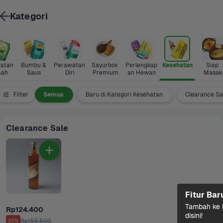
Kategori
atan 
Bumbu & 
Perawatan 
Sayurbox 
Perlengkap
Kesehatan
Siap 
ah
Saus
Diri
Premium
an Hewan
Masak
Filter
Semua
Baru di Kategori Kesehatan
Clearance Sa
Clearance Sale
Fitur Bar
Tambah ke k
Rp124.400
disini!
Rp155.500
20%