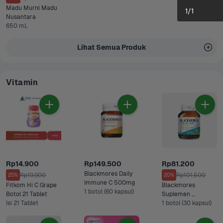
Madu Murni Madu 
1
/
1
Nusantara
650 mL
Lihat Semua Produk
Vitamin
Rp14.900
Rp149.500
Rp81.200
Blackmores Daily 
Rp19.900
Rp101.500
25%
20%
Immune C 500mg 
Fitkom Hi C Grape 
Blackmores 
1 botol (60 kapsul)
Botol 21 Tablet 
Suplemen 
Isi 21 Tablet
Odourless Fish Oil 
1 botol (30 kapsul)
100 