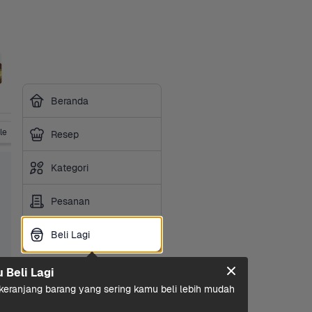
Beranda
le
Vitamin
Obat Tradisional
Suplemen
P3K & Obat
Resep
Kategori
Pesanan
Beli Lagi
Beli Lagi
u Beli Lagi
eranjang barang yang sering kamu beli lebih mudah 