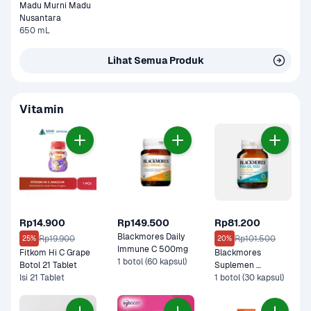
Madu Murni Madu 
Nusantara
650 mL
Lihat Semua Produk
Vitamin
Rp14.900
Rp149.500
Rp81.200
Blackmores Daily 
Rp19.900
Rp101.500
25%
20%
Immune C 500mg 
Fitkom Hi C Grape 
Blackmores 
1 botol (60 kapsul)
Botol 21 Tablet 
Suplemen 
Isi 21 Tablet
Odourless Fish Oil 
1 botol (30 kapsul)
100 