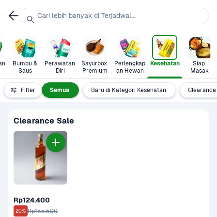
Cari lebih banyak di Terjadwal...
n 
Bumbu & 
Perawatan 
Sayurbox 
Perlengkap
Kesehatan
Siap 
Saus
Diri
Premium
an Hewan
Masak
Filter
Semua
Baru di Kategori Kesehatan
Clearance
Clearance Sale
Rp124.400
Rp155.500
20%