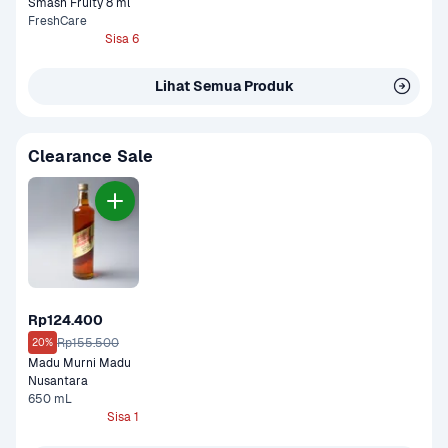
Smash Fruity 8 ml
FreshCare
Sisa 6
Lihat Semua Produk
Clearance Sale
Rp124.400
Rp155.500
20%
Madu Murni Madu 
Nusantara
650 mL
Sisa 1