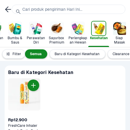
Cari produk pengiriman Hari Ini...
n 
Bumbu & 
Perawatan 
Sayurbox 
Perlengkap
Kesehatan
Siap 
Saus
Diri
Premium
an Hewan
Masak
Filter
Semua
Baru di Kategori Kesehatan
Clearance
Baru di Kategori Kesehatan
Rp12.900
FreshCare Inhaler 