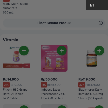
Madu Murni Madu 
1
/
1
Nusantara
650 mL
Lihat Semua Produk
Vitamin
Rp14.900
Rp38.000
Rp119.600
Rp19.900
Rp45.500
Rp149.500
25%
16%
20%
Fitkom Hi C Grape 
Imboost Extra 
Blackmores Daily 
Botol 21 Tablet 
Effervescent Vit C & 
Immune C 500mg 
Isi 21 Tablet
D3 Rasa Jeruk
1 Pack (8 tablet)
1 botol (60 kapsul)