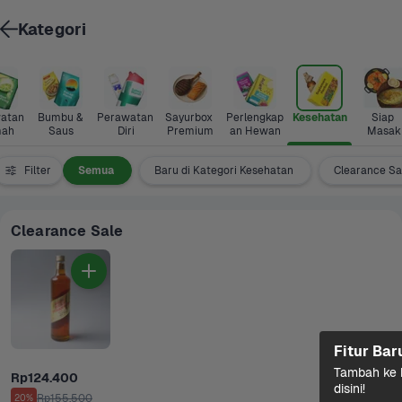
Kategori
atan 
Bumbu & 
Perawatan 
Sayurbox 
Perlengkap
Kesehatan
Siap 
ah
Saus
Diri
Premium
an Hewan
Masak
Filter
Semua
Baru di Kategori Kesehatan
Clearance Sa
Clearance Sale
Fitur Bar
Tambah ke k
Rp124.400
disini!
Rp155.500
20%