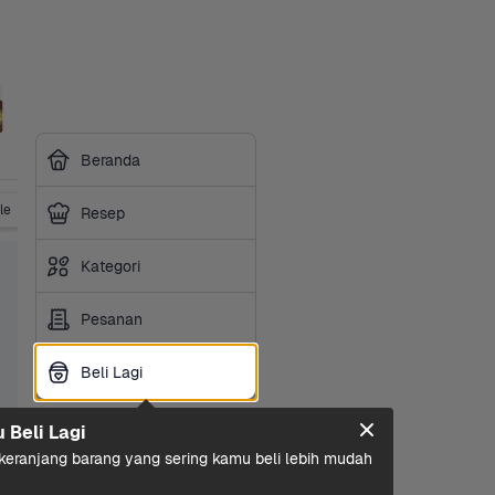
Beranda
le
Vitamin
Obat Tradisional
Suplemen
P3K & Obat
Resep
Kategori
Pesanan
Beli Lagi
Beli Lagi
u Beli Lagi
eranjang barang yang sering kamu beli lebih mudah 