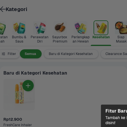
Kategori
atan 
Bumbu & 
Perawatan 
Sayurbox 
Perlengkap
Kesehatan
Siap 
ah
Saus
Diri
Premium
an Hewan
Masak
Filter
Semua
Baru di Kategori Kesehatan
Clearance Sa
Baru di Kategori Kesehatan
Fitur Bar
Tambah ke k
Rp12.900
disini!
FreshCare Inhaler 