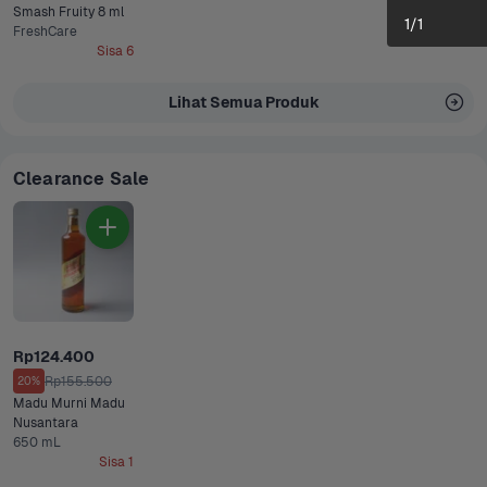
Smash Fruity 8 ml
1
/
1
FreshCare
Sisa 6
Lihat Semua Produk
Clearance Sale
Rp124.400
Rp155.500
20%
Madu Murni Madu 
Nusantara
650 mL
Sisa 1