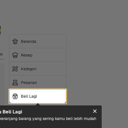
Beranda
le
Vitamin
Obat Tradisional
Suplemen
P3K & Obat
Resep
Kategori
Pesanan
Beli Lagi
Beli Lagi
u Beli Lagi
eranjang barang yang sering kamu beli lebih mudah 