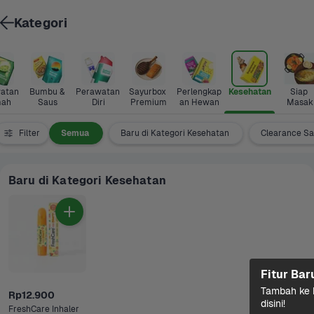
Kategori
atan 
Bumbu & 
Perawatan 
Sayurbox 
Perlengkap
Kesehatan
Siap 
ah
Saus
Diri
Premium
an Hewan
Masak
Filter
Semua
Baru di Kategori Kesehatan
Clearance Sa
Baru di Kategori Kesehatan
Fitur Bar
Tambah ke k
Rp12.900
disini!
FreshCare Inhaler 