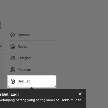
Beranda
le
Vitamin
Obat Tradisional
Suplemen
P3K & Obat
Resep
Kategori
Pesanan
Beli Lagi
Beli Lagi
u Beli Lagi
eranjang barang yang sering kamu beli lebih mudah 