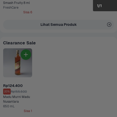
Smash Fruity 8 ml
1
/
1
FreshCare
Sisa 6
Lihat Semua Produk
Clearance Sale
Rp124.400
Rp155.500
20%
Madu Murni Madu 
Nusantara
650 mL
Sisa 1