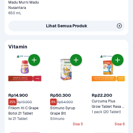
Madu Murni Madu 
Nusantara
650 mL
Lihat Semua Produk
Vitamin
Rp14.900
Rp50.300
Rp22.200
Curcuma Plus 
Rp19.900
Rp54.900
25%
8%
Grow Tablet Rasa 
Fitkom Hi C Grape 
Stimuno Syrup 
Jeruk
1 pack (20 Tablet)
Botol 21 Tablet 
Grape Btl 
Isi 21 Tablet
Stimuno
Sisa 5
Sisa 6