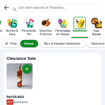
Cari lebih banyak di Terjadwal...
n 
Bumbu & 
Perawatan 
Sayurbox 
Perlengkap
Kesehatan
Siap 
Saus
Diri
Premium
an Hewan
Masak
Filter
Semua
Baru di Kategori Kesehatan
Clearance
Clearance Sale
Rp124.400
Rp155.500
20%