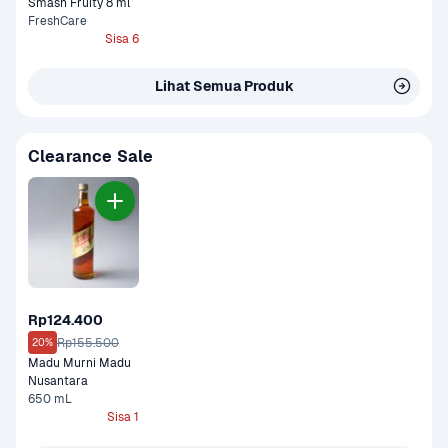
Smash Fruity 8 ml
FreshCare
Sisa 6
Lihat Semua Produk
Clearance Sale
Rp124.400
Rp155.500
20%
Madu Murni Madu 
Nusantara
650 mL
Sisa 1