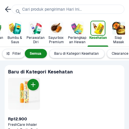
Cari produk pengiriman Hari Ini...
n 
Bumbu & 
Perawatan 
Sayurbox 
Perlengkap
Kesehatan
Siap 
Saus
Diri
Premium
an Hewan
Masak
Filter
Semua
Baru di Kategori Kesehatan
Clearance
Baru di Kategori Kesehatan
Rp12.900
FreshCare Inhaler 