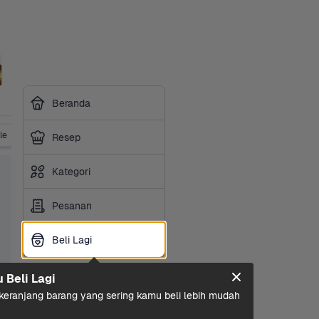
Beranda
le
Vitamin
Obat Tradisional
Suplemen
P3K & Obat
Resep
Kategori
Pesanan
Beli Lagi
Beli Lagi
u Beli Lagi
eranjang barang yang sering kamu beli lebih mudah 