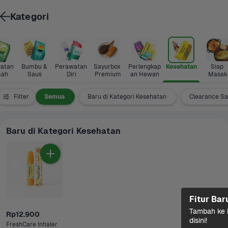
Kategori
atan 
Bumbu & 
Perawatan 
Sayurbox 
Perlengkap
Kesehatan
Siap 
ah
Saus
Diri
Premium
an Hewan
Masak
Filter
Semua
Baru di Kategori Kesehatan
Clearance Sa
Baru di Kategori Kesehatan
Fitur Bar
Tambah ke k
Rp12.900
disini!
FreshCare Inhaler 