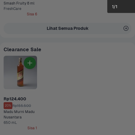
Smash Fruity 8 ml
1
/
1
FreshCare
Sisa 6
Lihat Semua Produk
Clearance Sale
Rp124.400
Rp155.500
20%
Madu Murni Madu 
Nusantara
650 mL
Sisa 1