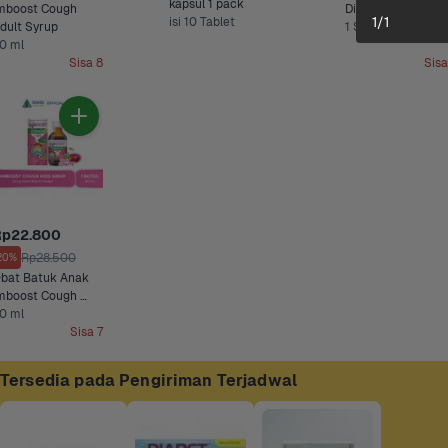
kapsul 1 pack
mboost Cough 
Diapet
1
/
1
isi 10 Tablet
Adult Syrup 
1 Strip (10 Tablet)
0 ml
Sisa 8
Sisa
Rp22.800
Rp28.500
20%
bat Batuk Anak 
mboost Cough 
ids Sirup Cherry
0 ml
Sisa 7
Tersedia pada Pengiriman Terjadwal