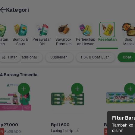
Kategori
atan 
Bumbu & 
Perawatan 
Sayurbox 
Perlengkap
Kesehatan
Siap 
ah
Saus
Diri
Premium
an Hewan
Masak
Filter
Obat Tradisional
Suplemen
P3K & Obat Luar
Obat
4 Barang Tersedia
Fitur Bar
Rp27.000
Rp11.600
Rp7.300
Tambah ke k
disini!
Laxing 1 strip - 4 
Rp28.500
Rp7.500
5%
2%