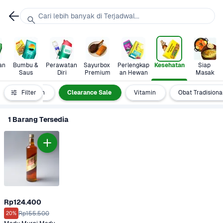
Cari lebih banyak di Terjadwal...
n 
Bumbu & 
Perawatan 
Sayurbox 
Perlengkap
Kesehatan
Siap 
Saus
Diri
Premium
an Hewan
Masak
tegori Kesehatan
Filter
Clearance Sale
Vitamin
Obat Tradisiona
1 Barang Tersedia
Rp124.400
Rp155.500
20%