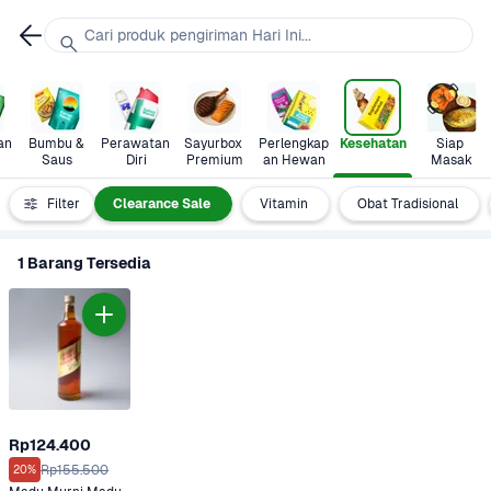
Cari produk pengiriman Hari Ini...
n 
Bumbu & 
Perawatan 
Sayurbox 
Perlengkap
Kesehatan
Siap 
Saus
Diri
Premium
an Hewan
Masak
 Kesehatan
Filter
Clearance Sale
Vitamin
Obat Tradisional
1 Barang Tersedia
Rp124.400
Rp155.500
20%