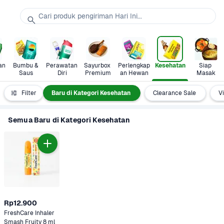
Cari produk pengiriman Hari Ini...
n 
Bumbu & 
Perawatan 
Sayurbox 
Perlengkap
Kesehatan
Siap 
Saus
Diri
Premium
an Hewan
Masak
Semua
Filter
Baru di Kategori Kesehatan
Clearance Sale
V
Semua Baru di Kategori Kesehatan
Rp12.900
FreshCare Inhaler 
Smash Fruity 8 ml