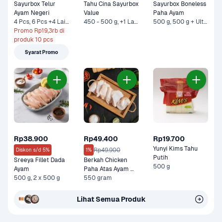
Sayurbox Telur 
Tahu Cina Sayurbox 
Sayurbox Boneless 
Ayam Negeri
Value
Paha Ayam
4 Pcs, 6 Pcs +4 Lainnya
450 - 500 g, +1 Lainnya
500 g, 500 g + Ultra Milk UHT Low Fat Chocolate 1 liter +1 Lainnya
Promo Rp19,3rb di 
produk 10 pcs
Syarat Promo
Rp38.900
Rp49.400
Rp19.700
Yunyi Kims Tahu 
Rp49.900
Diskon s/d 5%
1%
Putih
Sreeya Fillet Dada 
Berkah Chicken 
500 g
Ayam
Paha Atas Ayam 
500 g, 2 x 500 g
Probiotik Organik 
550 gram
550 gram
Lihat Semua Produk