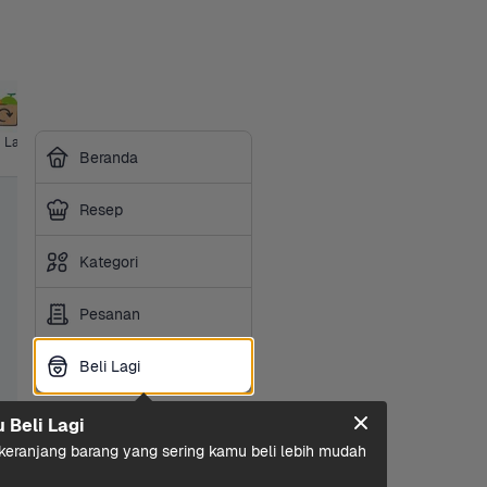
i Lagi
Ice Cream
Ibu & Bayi
Hotpot & 
Makanan 
Sembako
Susu 
Beranda
BBQ
Ringan
Olah
Resep
Kategori
Pesanan
Beli Lagi
Beli Lagi
u Beli Lagi
eranjang barang yang sering kamu beli lebih mudah 