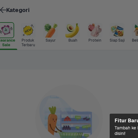
Kategori
learance 
Produk 
Sayur
Buah
Protein
Siap Saji
Bel
Sale
Terbaru
Fitur Bar
Tambah ke k
disini!