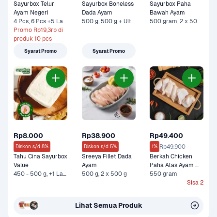
Sayurbox Telur 
Sayurbox Boneless 
Sayurbox Paha 
Ayam Negeri
Dada Ayam
Bawah Ayam
4 Pcs, 6 Pcs +5 Lainnya
500 g, 500 g + Ultra Milk UHT Full Cream 750 ml +1 Lainnya
500 gram, 2 x 500 gr
Promo Rp19,3rb di 
produk 10 pcs
Syarat Promo
Syarat Promo
Rp8.000
Rp38.900
Rp49.400
Rp49.900
Diskon s/d 8%
Diskon s/d 5%
1%
Tahu Cina Sayurbox 
Sreeya Fillet Dada 
Berkah Chicken 
Value
Ayam
Paha Atas Ayam 
450 - 500 g, +1 Lainnya
500 g, 2 x 500 g
Probiotik Organik 
550 gram
550 gram
Sisa 2
Lihat Semua Produk