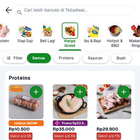
Cari lebih banyak di Terjadwal...
otein
Siap Saji
Beli Lagi
Harga 
Ibu & Bayi
Hotpot & 
Makan
Grosir
BBQ
Ring
Filter
Semua
Proteins
Sayuran
Buah
Proteins
Promo Rp33.9rb
Rp10.500
Rp35.000
Rp29.900
Diskon s/d 5%
Diskon s/d 5%
Diskon s/d 11%