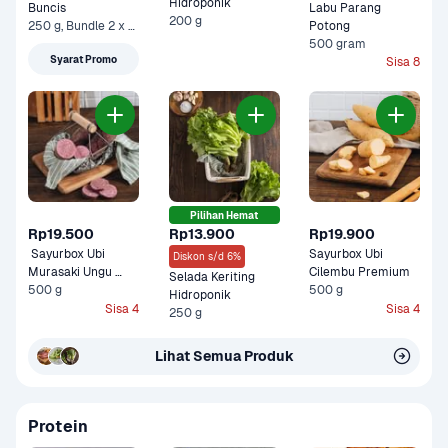
Hidroponik
Buncis
Labu Parang 
200 g
250 g, Bundle 2 x 250 gr +2 Lainnya
Potong
500 gram
Syarat Promo
Sisa 8
Pilihan Hemat
Rp19.500
Rp13.900
Rp19.900
 Sayurbox Ubi 
Sayurbox Ubi 
Diskon s/d 6%
Murasaki Ungu 
Cilembu Premium
Selada Keriting 
Premium
500 g
500 g
Hidroponik
Sisa 4
Sisa 4
250 g
Lihat Semua Produk
Protein