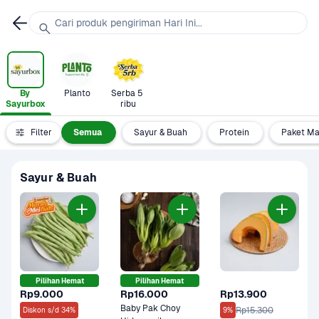
Cari produk pengiriman Hari Ini...
By 
Planto
Serba 5 
Sayurbox
ribu
Filter
Semua
Sayur & Buah
Protein
Paket M
Sayur & Buah
Pilihan Hemat
Pilihan Hemat
Rp9.000
Rp16.000
Rp13.900
Baby Pak Choy 
Rp15.300
Diskon s/d 34%
9%