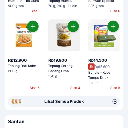
Bumbu Serba Guna 
Tepung Bumbu 
Bakwan Special 
900 gram
Super Crispy
70 g, 210 g +1 Lainnya
225 gram
Sisa 1
Sisa 6
Rp12.900
Rp19.900
Rp14.300
Tepung Roti Kobe
Tepung Goreng 
Rp15.600
8%
200 g
Ladang Lima
Bundle - Kobe 
150 g
Tempe Kriuk
1 pack
Sisa 5
Sisa 4
Sisa 8
Lihat Semua Produk
Santan