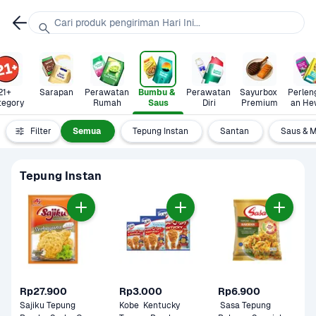
Cari produk pengiriman Hari Ini...
21+ 
Sarapan
Perawatan 
Bumbu & 
Perawatan 
Sayurbox 
Perlen
tegory
Rumah
Saus
Diri
Premium
an He
Filter
Semua
Tepung Instan
Santan
Saus & M
Tepung Instan
Rp27.900
Rp3.000
Rp6.900
Sajiku Tepung 
Kobe  Kentucky  
 Sasa Tepung 