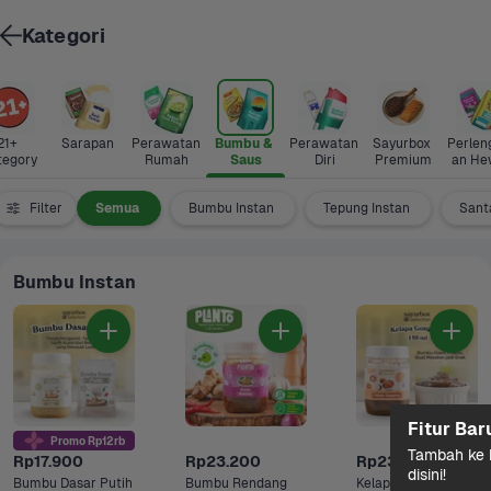
Kategori
21+ 
Sarapan
Perawatan 
Bumbu & 
Perawatan 
Sayurbox 
Perlen
tegory
Rumah
Saus
Diri
Premium
an He
Filter
Semua
Bumbu Instan
Tepung Instan
Sant
Bumbu Instan
Fitur Bar
Promo Rp12rb
Tambah ke k
Rp17.900
Rp23.200
Rp23.700
disini!
Bumbu Dasar Putih 
Bumbu Rendang 
Kelapa Gongseng 