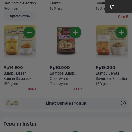
Sayurbox Selection
Planto
Sayurbox Selection
1
/
1
150 gram
150 gram
150 gram
Syarat Promo
Sisa 5
Rp14.900
Rp10.000
Rp19.300
Bumbu Dasar 
Bamboe Bumbu  
Bumbu Semur 
Kuning Sayurbox 
Opor Ayam 
Sayurbox Selection
Selection
150 gram
Opor Ayam
150 gram
Sisa 1
Sisa 4
Lihat Semua Produk
Tepung Instan