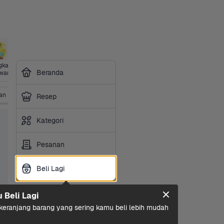
gkap
Kesehatan
Siap 
Beranda
wan
Masak
an
Saus & Marinasi
Kecap
Saus Sambal & Tomat
K
Resep
Kategori
Pesanan
Beli Lagi
Beli Lagi
u Beli Lagi
eranjang barang yang sering kamu beli lebih mudah 