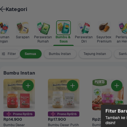
Kategori
uman 
Sarapan
Perawatan 
Bumbu & 
Perawatan 
Sayurbox 
Perlen
ingan
Rumah
Saus
Diri
Premium
an He
Filter
Semua
Bumbu Instan
Tepung Instan
Sant
Bumbu Instan
Fitur Bar
Promo Rp12rb
Promo Rp12rb
Tambah ke k
Rp14.900
Rp17.900
Rp23.200
disini!
Bumbu Dasar 
Bumbu Dasar Putih 
Bumbu Rendang 