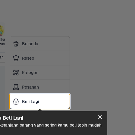
gkap
Kesehatan
Siap 
Beranda
wan
Masak
an
Saus & Marinasi
Kecap
Saus Sambal & Tomat
K
Resep
Kategori
Pesanan
Beli Lagi
Beli Lagi
u Beli Lagi
eranjang barang yang sering kamu beli lebih mudah 