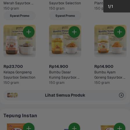
Merah Sayurbox 
Sayurbox Selection
Planto
1
/
1
Selection
150 gram
150 gram
150 gram
Syarat Promo
Syarat Promo
Rp23.700
Rp14.900
Rp14.900
Kelapa Gongseng 
Bumbu Dasar 
Bumbu Ayam 
Sayurbox Selection
Kuning Sayurbox 
Goreng Sayurbox 
150 gram
Selection
150 gram
Selection
150 gram
Lihat Semua Produk
Tepung Instan