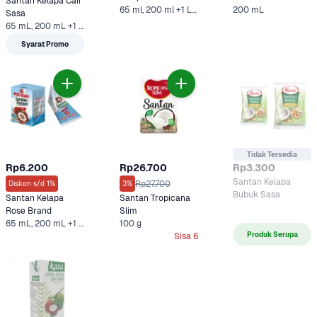
Santan Kelapa Cair 
65 ml, 200 ml +1 Lainnya
200 mL
Sasa
65 mL, 200 mL +1 Lainnya
Syarat Promo
Tidak Tersedia
Rp6.200
Rp26.700
Rp3.300
Santan Kelapa 
Rp27.700
Diskon s/d 1%
3%
Bubuk Sasa
Santan Kelapa 
Santan Tropicana 
Rose Brand
Slim
65 mL, 200 mL +1 Lainnya
100 g
Produk Serupa
Sisa 6