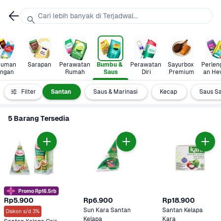
Cari lebih banyak di Terjadwal...
uman 
Sarapan
Perawatan 
Bumbu & 
Perawatan 
Sayurbox 
Perlen
ingan
Rumah
Saus
Diri
Premium
an He
ung Instan
Filter
Santan
Saus & Marinasi
Kecap
Saus S
5 Barang Tersedia
Promo Rp16.5rb
Rp5.900
Rp6.900
Rp18.900
Sun Kara Santan 
Santan Kelapa 
Diskon s/d 3%
Kelapa 
Kara