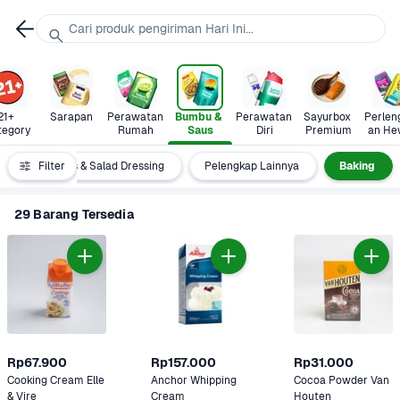
Cari produk pengiriman Hari Ini...
21+ 
Sarapan
Perawatan 
Bumbu & 
Perawatan 
Sayurbox 
Perlen
tegory
Rumah
Saus
Diri
Premium
an He
Mayones & Salad Dressing
Filter
Pelengkap Lainnya
Baking
29 Barang Tersedia
Rp67.900
Rp157.000
Rp31.000
Cooking Cream Elle 
Anchor Whipping 
Cocoa Powder Van 
& Vire
Cream 
Houten