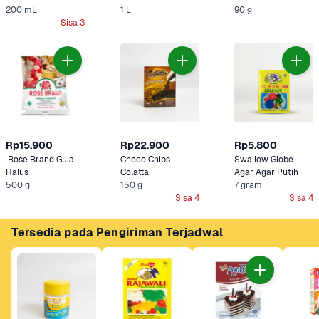
200 mL
1 L
90 g
Sisa 3
Rp15.900
Rp22.900
Rp5.800
 Rose Brand Gula 
Choco Chips 
Swallow Globe 
Halus
Colatta
Agar Agar Putih
500 g
150 g
7 gram
Sisa 4
Sisa 4
Tersedia pada Pengiriman Terjadwal