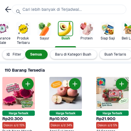
Cari lebih banyak di Terjadwal...
arance 
Produk 
Sayur
Buah
Protein
Siap Saji
Beli L
Sale
Terbaru
Filter
Semua
Baru di Kategori Buah
Buah Terlaris
110 Barang Tersedia
Harga Terbaik
Harga Terbaik
Harga Terbaik
Rp20.300
Rp10.100
Rp21.900
Diskon s/d 15%
Diskon s/d 34%
Diskon s/d 5%