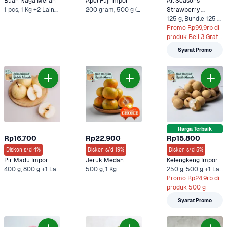
Buah Naga Merah
Apel Fuji Impor
All Seasons 
1 pcs, 1 Kg +2 Lainnya
200 gram, 500 g (Ekonomis) +5 Lainnya
Strawberry 
Sweethearts 
125 g, Bundle 125 g + Ultra Full Cream 750 ml +3 Lainnya
Hidroponik
Promo Rp99,9rb di 
produk Beli 3 Gratis 
2 (125g)**
Syarat Promo
Harga Terbaik
Rp16.700
Rp22.900
Rp15.800
Diskon s/d 4%
Diskon s/d 19%
Diskon s/d 5%
Pir Madu Impor
Jeruk Medan
Kelengkeng Impor
400 g, 800 g +1 Lainnya
500 g, 1 Kg
250 g, 500 g +1 Lainnya
Promo Rp24,9rb di 
produk 500 g
Syarat Promo