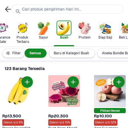
Cari produk pengiriman Hari Ini...
arance 
Produk 
Sayur
Buah
Protein
Siap Saji
Beli L
Sale
Terbaru
Filter
Semua
Baru di Kategori Buah
Aneka Bundle B
123 Barang Tersedia
Pilihan Hemat
Rp13.500
Rp20.300
Rp10.100
Diskon s/d 6%
Diskon s/d 15%
Diskon s/d 32%