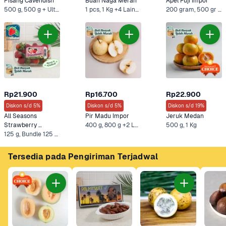
Pisang Cavendish
Buah Naga Merah
Apel Fuji Impor
500 g, 500 g + Ultra Minuman Sari Kacang Hijau 250 ml +4 Lainnya
1 pcs, 1 Kg +4 Lainnya
200 gram, 500 gr +6 Lainnya
Rp21.900
Rp16.700
Rp22.900
Diskon s/d 5%
Diskon s/d 5%
Diskon s/d 19%
All Seasons 
Pir Madu Impor
Jeruk Medan
Strawberry 
400 g, 800 g +2 Lainnya
500 g, 1 Kg
Sweethearts 
125 g, Bundle 125 g + Ultra Full Cream 750 ml +3 Lainnya
Hidroponik
Tersedia pada Pengiriman Terjadwal