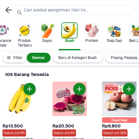
Cari produk pengiriman Hari Ini...
arance 
Produk 
Sayur
Buah
Protein
Siap Saji
Beli L
Sale
Terbaru
Filter
Semua
Baru di Kategori Buah
Pisang, Pepaya
109 Barang Tersedia
Flash Sale
Rp13.500
Rp20.300
Rp9.800
Diskon s/d 6%
Diskon s/d 6%
Diskon s/d 32%