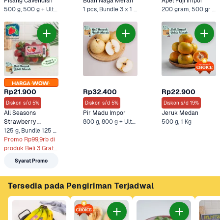
Pisang Cavendish
Buah Naga Merah
Apel Fuji Impor
500 g, 500 g + Ultra Minuman Sari Kacang Hijau 250 ml +4 Lainnya
1 pcs, Bundle 3 x 1 pcs +1 Lainnya
200 gram, 500 gr +6 Lainnya
Rp21.900
Rp32.400
Rp22.900
Diskon s/d 5%
Diskon s/d 5%
Diskon s/d 19%
All Seasons 
Pir Madu Impor
Jeruk Medan
Strawberry 
800 g, 800 g + Ultra Milk UHT Cokelat 750 ml +1 Lainnya
500 g, 1 Kg
Sweethearts 
125 g, Bundle 125 g + Ultra Full Cream 750 ml +3 Lainnya
Hidroponik
Promo Rp99,9rb di 
produk Beli 3 Gratis 
2 (125g)**
Syarat Promo
Tersedia pada Pengiriman Terjadwal