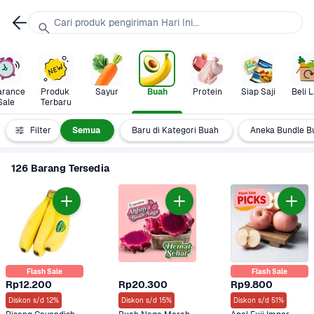
Cari produk pengiriman Hari Ini...
arance 
Produk 
Sayur
Buah
Protein
Siap Saji
Beli L
Sale
Terbaru
Filter
Semua
Baru di Kategori Buah
Aneka Bundle B
126 Barang Tersedia
Flash Sale
Flash Sale
Rp12.200
Rp20.300
Rp9.800
Diskon s/d 12%
Diskon s/d 15%
Diskon s/d 51%