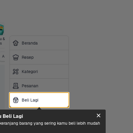
 & 
Perawatan 
Sayurbox 
Perlengkap
Kesehatan
Siap 
Beranda
s
Diri
Premium
an Hewan
Masak
Alat Kontrasepsi
Resep
Kategori
Pesanan
Beli Lagi
Beli Lagi
u Beli Lagi
eranjang barang yang sering kamu beli lebih mudah 