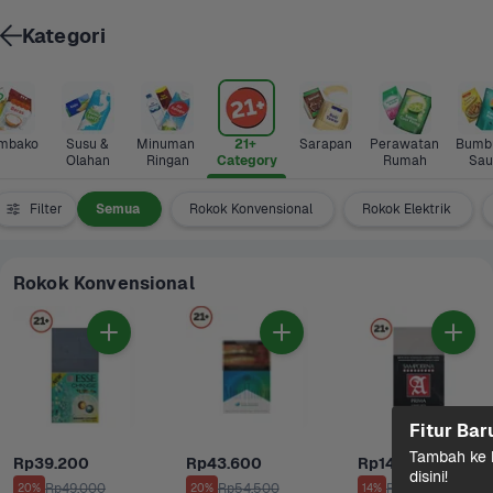
Kategori
mbako
Susu & 
Minuman 
21+ 
Sarapan
Perawatan 
Bumbu
Olahan
Ringan
Category
Rumah
Sau
Filter
Semua
Rokok Konvensional
Rokok Elektrik
Rokok Konvensional
Fitur Bar
Tambah ke k
Rp39.200
Rp43.600
Rp14.500
disini!
Rp49.000
Rp54.500
Rp17.000
20%
20%
14%