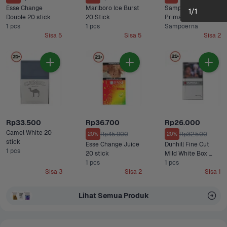
Esse Change 
Marlboro Ice Burst 
Sampoerna Kretek 
1
/
1
Double 20 stick
20 Stick
Prima 12 stick
1 pcs
1 pcs
Sampoerna
Sisa 5
Sisa 5
Sisa 2
Rp33.500
Rp36.700
Rp26.000
Camel White 20 
Rp45.900
Rp32.500
20%
20%
stick
Esse Change Juice 
Dunhill Fine Cut 
1 pcs
20 stick
Mild White Box 
1 pcs
Filter 16 Stick
1 pcs
Sisa 3
Sisa 2
Sisa 1
Lihat Semua Produk