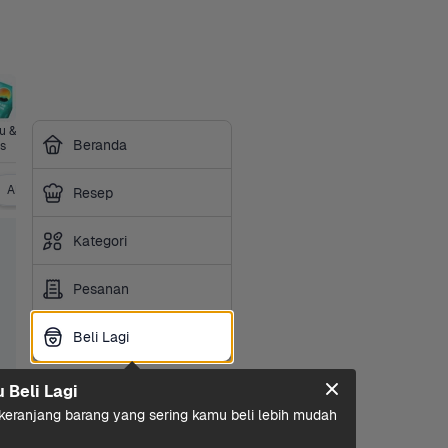
 & 
Perawatan 
Sayurbox 
Perlengkap
Kesehatan
Siap 
Beranda
s
Diri
Premium
an Hewan
Masak
Alat Kontrasepsi
Resep
Kategori
Pesanan
Beli Lagi
Beli Lagi
u Beli Lagi
eranjang barang yang sering kamu beli lebih mudah 