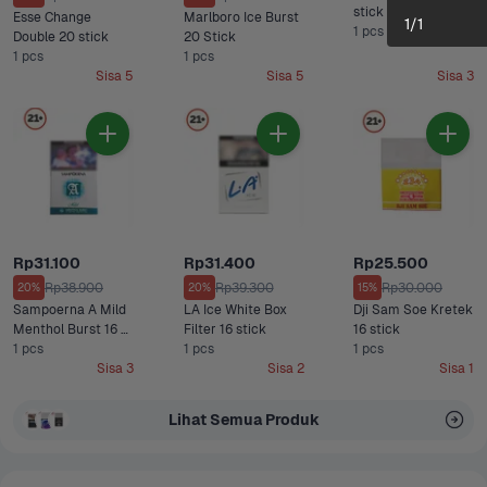
stick
Esse Change 
Marlboro Ice Burst 
1
/
1
1 pcs
Double 20 stick
20 Stick
1 pcs
1 pcs
Sisa 5
Sisa 5
Sisa 3
Rp31.100
Rp31.400
Rp25.500
Rp38.900
Rp39.300
Rp30.000
20%
20%
15%
Sampoerna A Mild 
LA Ice White Box 
Dji Sam Soe Kretek 
Menthol Burst 16 
Filter 16 stick
16 stick
Stick
1 pcs
1 pcs
1 pcs
Sisa 3
Sisa 2
Sisa 1
Lihat Semua Produk