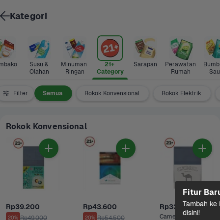
Kategori
mbako
Susu & 
Minuman 
21+ 
Sarapan
Perawatan 
Bumbu
Olahan
Ringan
Category
Rumah
Sau
Filter
Semua
Rokok Konvensional
Rokok Elektrik
Rokok Konvensional
Fitur Bar
Tambah ke k
Rp39.200
Rp43.600
Rp33.500
disini!
Camel White 20 
Rp49.000
Rp54.500
20%
20%