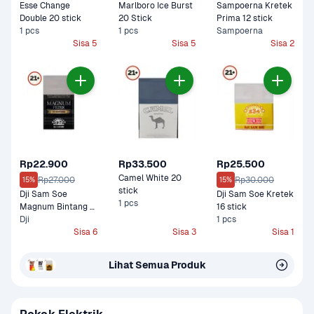
Esse Change 
Marlboro Ice Burst 
Sampoerna Kretek 
Double 20 stick
20 Stick
Prima 12 stick
1 pcs
1 pcs
Sampoerna
Sisa 5
Sisa 5
Sisa 2
Rp22.900
Rp33.500
Rp25.500
Camel White 20 
Rp27.000
Rp30.000
15%
15%
stick
Dji Sam Soe 
Dji Sam Soe Kretek 
1 pcs
Magnum Bintang 
16 stick
12 stick
Dji
1 pcs
Sisa 6
Sisa 3
Sisa 1
Lihat Semua Produk