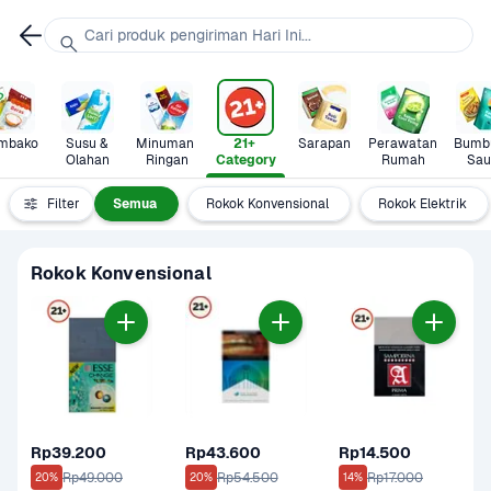
Cari produk pengiriman Hari Ini...
mbako
Susu & 
Minuman 
21+ 
Sarapan
Perawatan 
Bumbu
Olahan
Ringan
Category
Rumah
Sau
Filter
Semua
Rokok Konvensional
Rokok Elektrik
Rokok Konvensional
Rp39.200
Rp43.600
Rp14.500
Rp49.000
Rp54.500
Rp17.000
20%
20%
14%