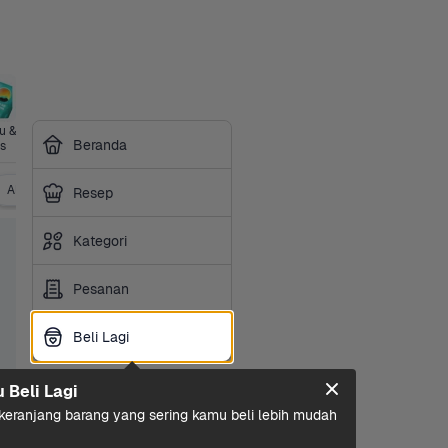
 & 
Perawatan 
Sayurbox 
Perlengkap
Kesehatan
Siap 
Beranda
s
Diri
Premium
an Hewan
Masak
Alat Kontrasepsi
Resep
Kategori
Pesanan
Beli Lagi
Beli Lagi
u Beli Lagi
eranjang barang yang sering kamu beli lebih mudah 