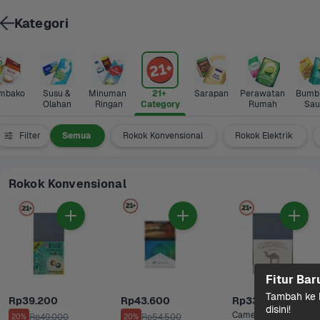
Kategori
mbako
Susu & 
Minuman 
21+ 
Sarapan
Perawatan 
Bumbu
Olahan
Ringan
Category
Rumah
Sau
Filter
Semua
Rokok Konvensional
Rokok Elektrik
Rokok Konvensional
Fitur Bar
Tambah ke k
Rp39.200
Rp43.600
Rp33.500
disini!
Camel White 20 
Rp49.000
Rp54.500
20%
20%