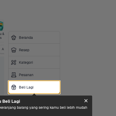
 & 
Perawatan 
Sayurbox 
Perlengkap
Kesehatan
Siap 
Beranda
s
Diri
Premium
an Hewan
Masak
Alat Kontrasepsi
Resep
Kategori
Pesanan
Beli Lagi
Beli Lagi
u Beli Lagi
eranjang barang yang sering kamu beli lebih mudah 