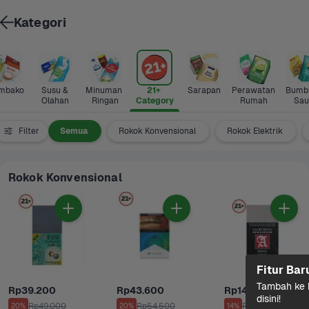
Kategori
mbako
Susu & 
Minuman 
21+ 
Sarapan
Perawatan 
Bumbu
Olahan
Ringan
Category
Rumah
Sau
Filter
Semua
Rokok Konvensional
Rokok Elektrik
Rokok Konvensional
Fitur Bar
Tambah ke k
Rp39.200
Rp43.600
Rp14.500
disini!
Rp49.000
Rp54.500
Rp17.000
20%
20%
14%