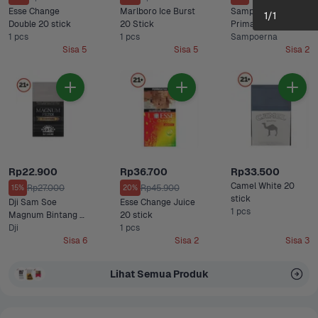
Esse Change 
Marlboro Ice Burst 
Sampoerna Kretek 
1
/
1
Double 20 stick
20 Stick
Prima 12 stick
1 pcs
1 pcs
Sampoerna
Sisa 5
Sisa 5
Sisa 2
Rp22.900
Rp36.700
Rp33.500
Camel White 20 
Rp27.000
Rp45.900
15%
20%
stick
Dji Sam Soe 
Esse Change Juice 
1 pcs
Magnum Bintang 
20 stick
12 stick
Dji
1 pcs
Sisa 6
Sisa 2
Sisa 3
Lihat Semua Produk