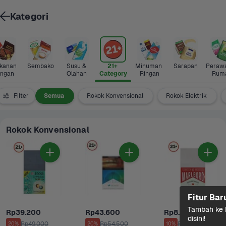
Kategori
anan 
Sembako
Susu & 
21+ 
Minuman 
Sarapan
Perawa
ingan
Olahan
Category
Ringan
Rum
Filter
Semua
Rokok Konvensional
Rokok Elektrik
Rokok Konvensional
Fitur Bar
Tambah ke k
Rp39.200
Rp43.600
Rp8.900
disini!
Rp49.000
Rp54.500
Rp9.900
20%
20%
10%