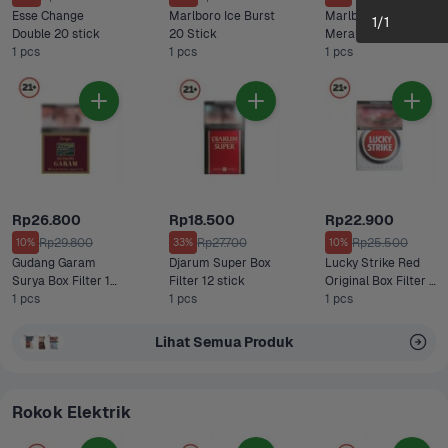
Esse Change 
Marlboro Ice Burst 
Marlboro Kretek 
1
/
1
Double 20 stick
20 Stick
Merah 12 stick
1 pcs
1 pcs
1 pcs
Rp26.800
Rp18.500
Rp22.900
Rp29.800
Rp27.700
Rp25.500
10%
33%
10%
Gudang Garam 
Djarum Super Box 
Lucky Strike Red 
Surya Box Filter 16 
Filter 12 stick
Original Box Filter 
stick
1 pcs
1 pcs
20 stick
1 pcs
Lihat Semua Produk
Rokok Elektrik