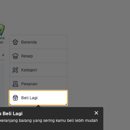
tan 
Bumbu & 
Perawatan 
Sayurbox 
Perlengkap
Kesehatan
Siap 
Beranda
ah
Saus
Diri
Premium
an Hewan
Masak
Alat Kontrasepsi
Resep
Kategori
Pesanan
Beli Lagi
Beli Lagi
u Beli Lagi
eranjang barang yang sering kamu beli lebih mudah 