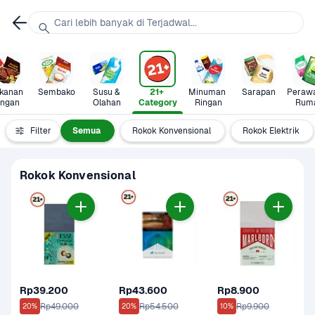
Cari lebih banyak di Terjadwal...
anan 
Sembako
Susu & 
21+ 
Minuman 
Sarapan
Perawa
ingan
Olahan
Category
Ringan
Rum
Filter
Semua
Rokok Konvensional
Rokok Elektrik
Rokok Konvensional
Rp39.200
Rp43.600
Rp8.900
Rp49.000
Rp54.500
Rp9.900
20%
20%
10%