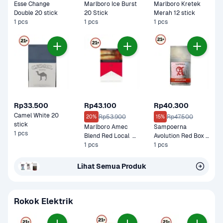
Esse Change 
Marlboro Ice Burst 
Marlboro Kretek 
Double 20 stick
20 Stick
Merah 12 stick
1 pcs
1 pcs
1 pcs
Rp33.500
Rp43.100
Rp40.300
Camel White 20 
Rp53.900
Rp47.500
20%
15%
stick
Marlboro Amec 
Sampoerna 
1 pcs
Blend Red Local  
Avolution Red Box 
Box Filter 20 Stick
1 pcs
Filter 20 stick
1 pcs
Lihat Semua Produk
Rokok Elektrik