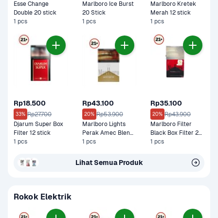
Esse Change 
Marlboro Ice Burst 
Marlboro Kretek 
Double 20 stick
20 Stick
Merah 12 stick
1 pcs
1 pcs
1 pcs
Rp18.500
Rp43.100
Rp35.100
Rp27.700
Rp53.900
Rp43.900
33%
20%
20%
Djarum Super Box 
Marlboro Lights 
Marlboro Filter 
Filter 12 stick
Perak Amec Blend  
Black Box Filter 20 
1 pcs
Box Filter 20 Stick
1 pcs
stick
1 pcs
Lihat Semua Produk
Rokok Elektrik