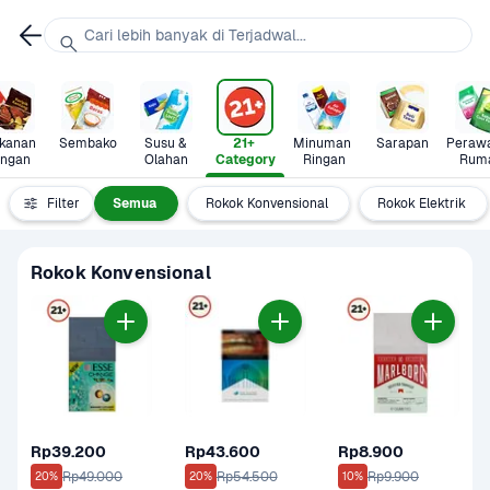
Cari lebih banyak di Terjadwal...
anan 
Sembako
Susu & 
21+ 
Minuman 
Sarapan
Perawa
ingan
Olahan
Category
Ringan
Rum
Filter
Semua
Rokok Konvensional
Rokok Elektrik
Rokok Konvensional
Rp39.200
Rp43.600
Rp8.900
Rp49.000
Rp54.500
Rp9.900
20%
20%
10%