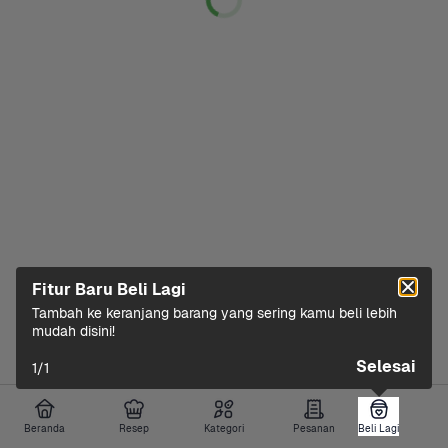
Fitur Baru Beli Lagi
Tambah ke keranjang barang yang sering kamu beli lebih 
mudah disini!
Selesai
1
/
1
Beranda
Resep
Kategori
Pesanan
Beli Lagi
Beli Lagi