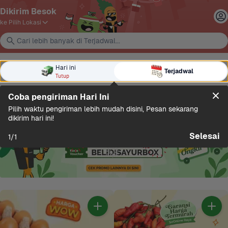
Dikirim Besok
ke Pilih Lokasi
Cari lebih banyak di Terjadwal...
Hari ini
Hari ini
Terjadwal
Terjadwal
Tutup
Tutup
Coba pengiriman Hari Ini
Pilih waktu pengiriman lebih mudah disini, Pesan sekarang 
dikirim hari ini!
Selesai
1
/
1