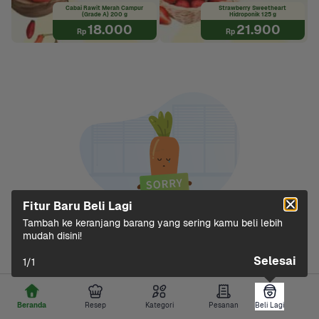
Cabai Rawit Merah Campur 
Strawberry Sweetheart 
(Grade A) 200 g
Hidroponik 125 g
18.000
21.900
Rp
Rp
Fitur Baru Beli Lagi
Tambah ke keranjang barang yang sering kamu beli lebih 
mudah disini!
Gagal memuat data
Selesai
1
/
1
Tarik ke bawah atau klik tombol di bawah untuk 
memuat ulang.
Beranda
Resep
Kategori
Pesanan
Beli Lagi
Beli Lagi