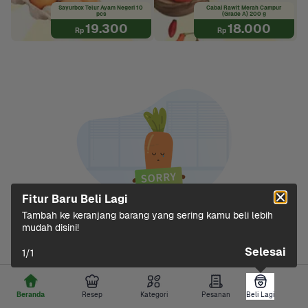
Sayurbox Telur Ayam Negeri 10 
Cabai Rawit Merah Campur 
pcs
(Grade A) 200 g
19.300
18.000
Rp
Rp
Fitur Baru Beli Lagi
Tambah ke keranjang barang yang sering kamu beli lebih 
mudah disini!
Gagal memuat data
Selesai
1
/
1
Tarik ke bawah atau klik tombol di bawah untuk 
memuat ulang.
Beranda
Resep
Kategori
Pesanan
Beli Lagi
Beli Lagi